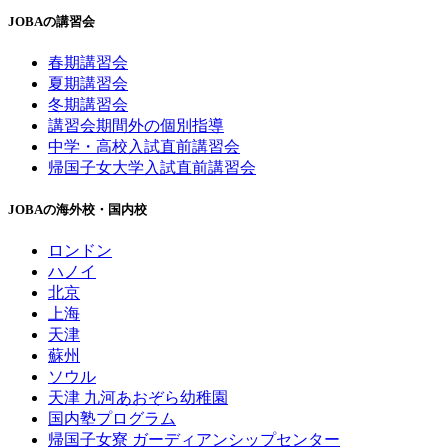
JOBAの講習会
春期講習会
夏期講習会
冬期講習会
講習会期間外の個別指導
中学・高校入試直前講習会
帰国子女大学入試直前講習会
JOBAの海外校・国内校
ロンドン
ハノイ
北京
上海
天津
蘇州
ソウル
天津 九河あおぞら幼稚園
国内塾プログラム
帰国子女寮 ガーディアンシップセンター