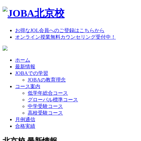
お得なJOL会員へのご登録はこちらから
オンライン授業無料カウンセリング受付中！
ホーム
最新情報
JOBAでの学習
JOBAの教育理念
コース案内
低学年総合コース
グローバル標準コース
中学受験コース
高校受験コース
月例通信
合格実績
北京校 最新情報