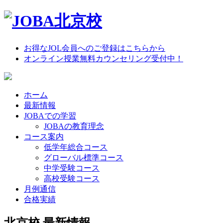
お得なJOL会員へのご登録はこちらから
オンライン授業無料カウンセリング受付中！
ホーム
最新情報
JOBAでの学習
JOBAの教育理念
コース案内
低学年総合コース
グローバル標準コース
中学受験コース
高校受験コース
月例通信
合格実績
北京校 最新情報