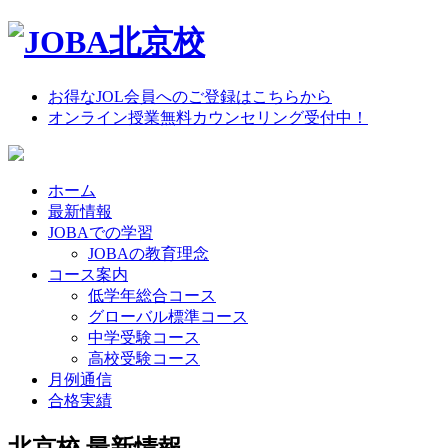
お得なJOL会員へのご登録はこちらから
オンライン授業無料カウンセリング受付中！
ホーム
最新情報
JOBAでの学習
JOBAの教育理念
コース案内
低学年総合コース
グローバル標準コース
中学受験コース
高校受験コース
月例通信
合格実績
北京校 最新情報