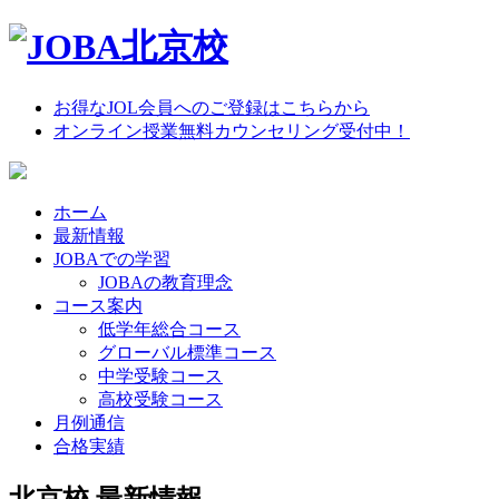
お得なJOL会員へのご登録はこちらから
オンライン授業無料カウンセリング受付中！
ホーム
最新情報
JOBAでの学習
JOBAの教育理念
コース案内
低学年総合コース
グローバル標準コース
中学受験コース
高校受験コース
月例通信
合格実績
北京校 最新情報