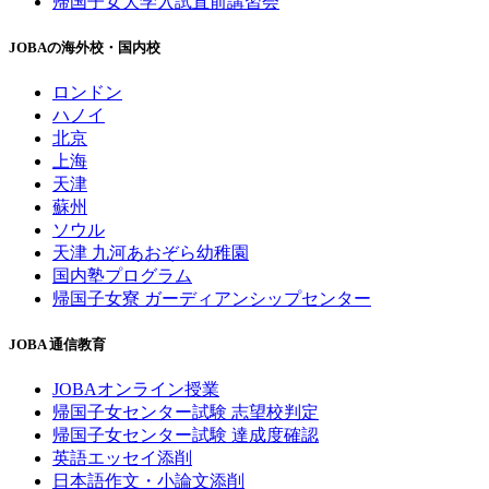
帰国子女大学入試直前講習会
JOBAの海外校・国内校
ロンドン
ハノイ
北京
上海
天津
蘇州
ソウル
天津 九河あおぞら幼稚園
国内塾プログラム
帰国子女寮 ガーディアンシップセンター
JOBA 通信教育
JOBAオンライン授業
帰国子女センター試験 志望校判定
帰国子女センター試験 達成度確認
英語エッセイ添削
日本語作文・小論文添削