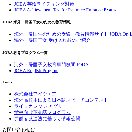
JOBA 英検ライティング対策
JOBA Achievement Test for Returnee Entrance Exams
JOBA 海外・帰国子女のための教育情報
海外・帰国生のための受験・教育情報サイト JOBA On Li
海外・帰国子女 受け入れ校のご紹介
JOBA 教育プログラム一覧
海外・帰国子女教育専門機関 JOBA
JOBA English Program
I ware
株式会社アイウエア
海外高校生による日本語スピーチコンテスト
ライフカレッジ アグリ
学校向け英会話プログラム
労働者派遣法に基づく情報公開
お問い合わせは