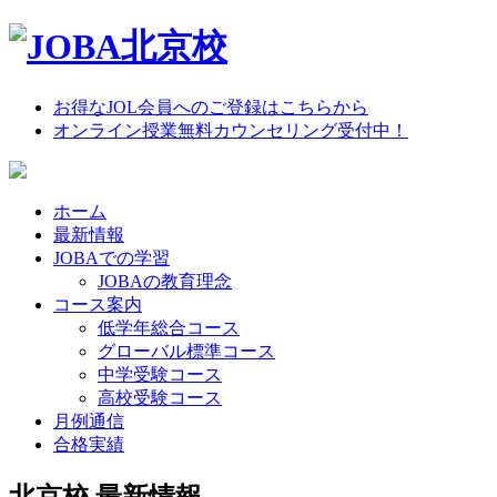
お得なJOL会員へのご登録はこちらから
オンライン授業無料カウンセリング受付中！
ホーム
最新情報
JOBAでの学習
JOBAの教育理念
コース案内
低学年総合コース
グローバル標準コース
中学受験コース
高校受験コース
月例通信
合格実績
北京校 最新情報