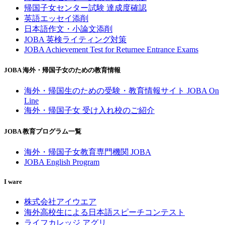
帰国子女センター試験 達成度確認
英語エッセイ添削
日本語作文・小論文添削
JOBA 英検ライティング対策
JOBA Achievement Test for Returnee Entrance Exams
JOBA 海外・帰国子女のための教育情報
海外・帰国生のための受験・教育情報サイト JOBA On
Line
海外・帰国子女 受け入れ校のご紹介
JOBA 教育プログラム一覧
海外・帰国子女教育専門機関 JOBA
JOBA English Program
I ware
株式会社アイウエア
海外高校生による日本語スピーチコンテスト
ライフカレッジ アグリ