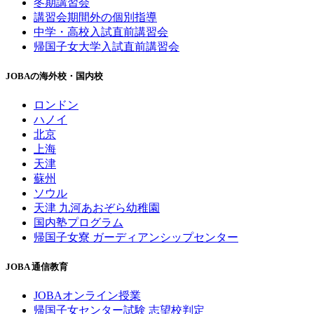
冬期講習会
講習会期間外の個別指導
中学・高校入試直前講習会
帰国子女大学入試直前講習会
JOBAの海外校・国内校
ロンドン
ハノイ
北京
上海
天津
蘇州
ソウル
天津 九河あおぞら幼稚園
国内塾プログラム
帰国子女寮 ガーディアンシップセンター
JOBA 通信教育
JOBAオンライン授業
帰国子女センター試験 志望校判定